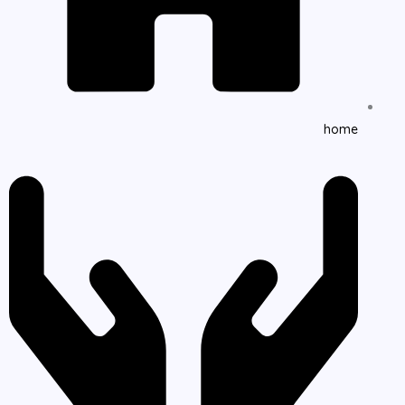
k
-
f
home