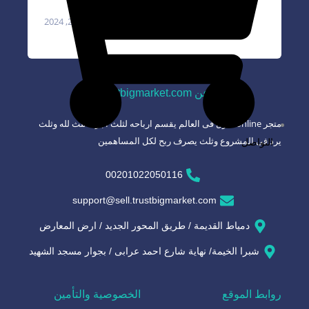
مايو 20, 2024
عن trustbigmarket.com
متجر online الاول فى العالم يقسم ارباحه لثلث أجزاء ثلث لله وثلث
يرد فى المشروع وثلث يصرف ربح لكل المساهمين
التواصل
00201022050116
support@sell.trustbigmarket.com
دمياط القديمة / طريق المحور الجديد / ارض المعارض
شبرا الخيمة/ نهاية شارع احمد عرابى / بجوار مسجد الشهيد
روابط الموقع
الخصوصية والتأمين