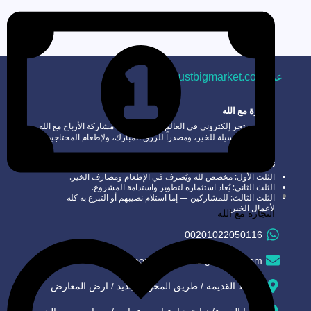
عن trustbigmarket.com
التجارة مع الله
هو أول متجر إلكتروني في العالم قائم على مبدأ مشاركة الأرباح مع الله
— التجارة وسيلة للخير، ومصدراً للرزق المبارك، ولإطعام المحتاجين
ونشر الرحمة.
نظام توزيع الأرباح
الثلث الأول: مخصص لله ويُصرف في الإطعام ومصارف الخير.
الثلث الثاني: يُعاد استثماره لتطوير واستدامة المشروع.
الثلث الثالث: للمشاركين — إما استلام نصيبهم أو التبرع به كله
لأعمال الخير.
التجارة مع الله
00201022050116
support@sell.trustbigmarket.com
دمياط القديمة / طريق المحور الجديد / ارض المعارض