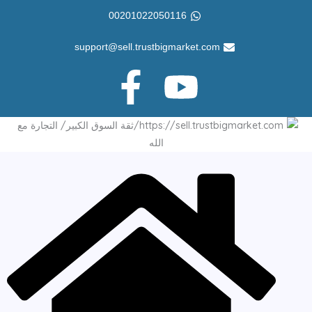
خطي
00201022050116
لى
لمحتوى
support@sell.trustbigmarket.com
F
Y
a
o
c
u
e
t
b
u
o
b
o
e